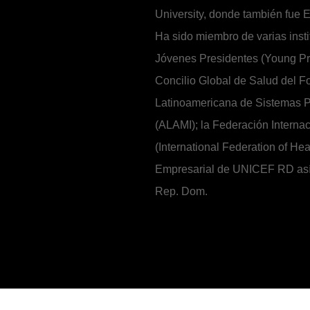
University, donde también fue
Ha sido miembro de varias inst
Jóvenes Presidentes (Young Pre
Concilio Global de Salud del F
Latinoamericana de Sistemas P
(ALAMI); la Federación Interna
(International Federation of He
Empresarial de UNICEF RD así 
Rep. Dom.