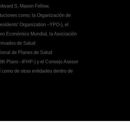
 Edward S. Mason Fellow.
ituciones como: la Organización de
sidents’ Organization –YPO-), el
oro Económico Mundial, la Asociación
rivados de Salud
cional de Planes de Salud
alth Plans –IFHP-) y el Consejo Asesor
como de otras entidades dentro de